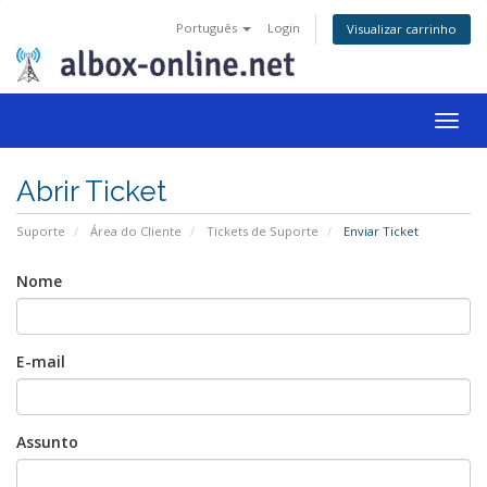
Português
Login
Visualizar carrinho
Togg
navig
Abrir Ticket
Suporte
Área do Cliente
Tickets de Suporte
Enviar Ticket
Nome
E-mail
Assunto